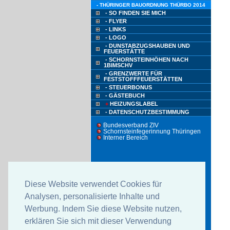
- THÜRINGER BAUORDNUNG THÜRBO 2014
- SO FINDEN SIE MICH
- FLYER
- LINKS
- LOGO
- DUNSTABZUGSHAUBEN UND
FEUERSTÄTTE
- SCHORNSTEINHÖHEN NACH
1BIMSCHV
- GRENZWERTE FÜR
FESTSTOFFFEUERSTÄTTEN
- STEUERBONUS
- GÄSTEBUCH
+
HEIZUNGSLABEL
- DATENSCHUTZBESTIMMUNG
Bundesverband ZIV
Schornsteinfegerinnung Thüringen
Interner Bereich
Diese Website verwendet Cookies für
Analysen, personalisierte Inhalte und
Werbung. Indem Sie diese Website nutzen,
erklären Sie sich mit dieser Verwendung