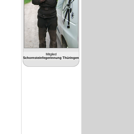
Mitglied
Schornsteinfegerinnung Thüringen