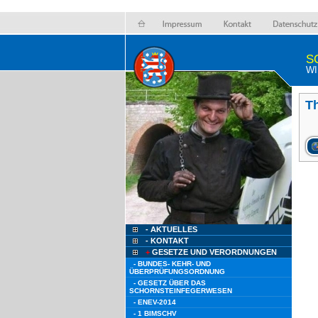
S
WI
T
- AKTUELLES
- KONTAKT
+
GESETZE UND VERORDNUNGEN
- BUNDES- KEHR- UND
ÜBERPRÜFUNGSORDNUNG
- GESETZ ÜBER DAS
SCHORNSTEINFEGERWESEN
- ENEV-2014
- 1 BIMSCHV