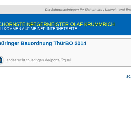
Der Schornsteinfeger: Ihr Sicherheits-, Umwelt- und En
CHORNSTEINFEGERMEISTER OLAF KRUMMRICH
LLKOMMEN AUF MEINER INTERNETSEITE
hüringer Bauordnung ThürBO 2014
landesrecht.thueringen.de/jportal/?quell
SC